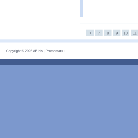
7
8
9
10
11
Copyright © 2025
AB-bis
|
Promostars+