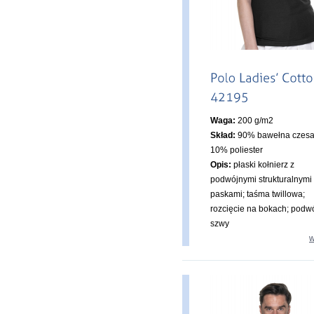
Waga:
200 g/m2
Skład:
90% bawełna czesa
10% poliester
Opis:
płaski kołnierz z
podwójnymi strukturalnymi
paskami; taśma twillowa;
rozcięcie na bokach; podw
szwy
w