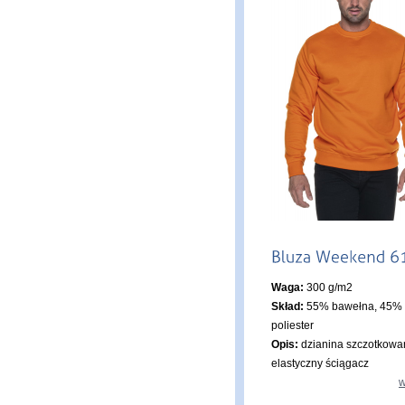
Waga:
300 g/m2
Skład:
55% bawełna, 45%
poliester
Opis:
dzianina szczotkowa
elastyczny ściągacz
w