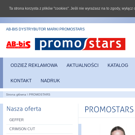
Ta strona korzysta z plików "cookies". Jeśli nie wyrażasz na to zgody, wyłąc
AB-BIS DYSTRYBUTOR MARKI PROMOSTARS
ODZIEŻ REKLAMOWA
AKTUALNOŚCI
KATALOG
KONTAKT
NADRUK
Strona główna
\
PROMOSTARS
GEFFER
CRIMSON CUT