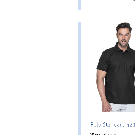
w
Waga:
175 g/m2