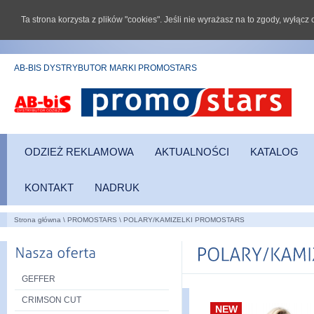
Ta strona korzysta z plików "cookies". Jeśli nie wyrażasz na to zgody, wyłąc
AB-BIS DYSTRYBUTOR MARKI PROMOSTARS
ODZIEŻ REKLAMOWA
AKTUALNOŚCI
KATALOG
KONTAKT
NADRUK
Strona główna
\
PROMOSTARS
\
POLARY/KAMIZELKI PROMOSTARS
GEFFER
CRIMSON CUT
NEW