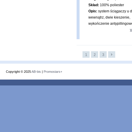
Skład:
100% poliester
Opis:
system ściągaczy u d
wewnątrz, dwie kieszenie,
wykończenie antypillingow
w
1
2
3
Copyright © 2025
AB-bis
|
Promostars+