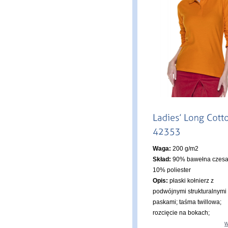
Waga:
200 g/m2
Skład:
90% bawełna czesa
10% poliester
Opis:
płaski kołnierz z
podwójnymi strukturalnymi
paskami; taśma twillowa;
rozcięcie na bokach;
w