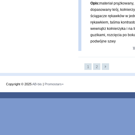
Opis:
materiał prążkowany,
dopasowany krój, kołnierzy
ściągacze rękawków w jed
rękawkiem, taśma kontras
wewnątrz kołnierzyka i na l
guzikami, rozcięcia po bok
podwójne szwy
w
1
2
Copyright © 2025
AB-bis
|
Promostars+