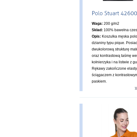
Waga:
200 g/m2
Skład:
100% bawełna cze
Opis:
Koszulka męska polo
dzianiny typu pique. Posia
dwukolorową strukturę mat
oraz kontrastową taśmę w
kołnierzyka i na listwie z g
Rękawy zakończone elast
ściągaczem z kontrastowy
paskiem.
w