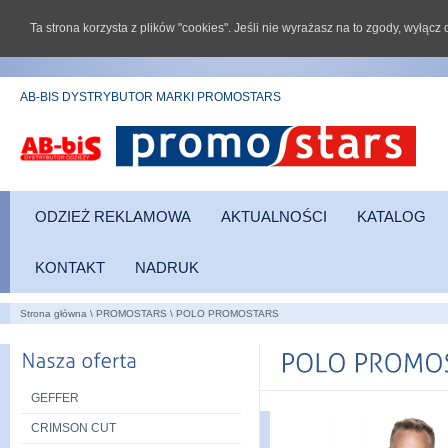
Ta strona korzysta z plików "cookies". Jeśli nie wyrażasz na to zgody, wyłąc
AB-BIS DYSTRYBUTOR MARKI PROMOSTARS
ODZIEŻ REKLAMOWA
AKTUALNOŚCI
KATALOG
KONTAKT
NADRUK
Strona główna
\
PROMOSTARS
\
POLO PROMOSTARS
GEFFER
CRIMSON CUT