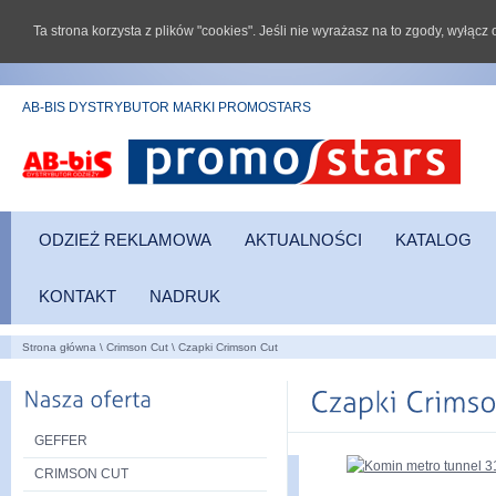
Ta strona korzysta z plików "cookies". Jeśli nie wyrażasz na to zgody, wyłąc
AB-BIS DYSTRYBUTOR MARKI PROMOSTARS
ODZIEŻ REKLAMOWA
AKTUALNOŚCI
KATALOG
KONTAKT
NADRUK
Strona główna
\
Crimson Cut
\
Czapki Crimson Cut
GEFFER
CRIMSON CUT