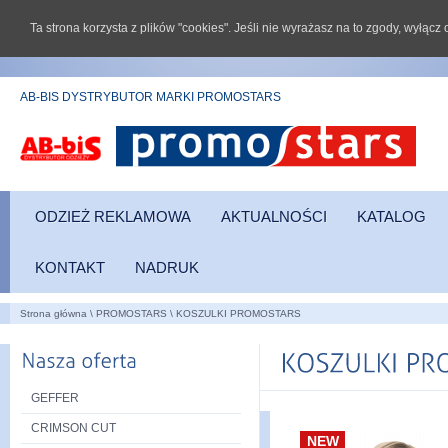
Ta strona korzysta z plików "cookies". Jeśli nie wyrażasz na to zgody, wyłąc
AB-BIS DYSTRYBUTOR MARKI PROMOSTARS
ODZIEŻ REKLAMOWA
AKTUALNOŚCI
KATALOG
KONTAKT
NADRUK
Strona główna
\
PROMOSTARS
\
KOSZULKI PROMOSTARS
GEFFER
CRIMSON CUT
NEW