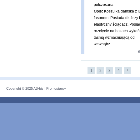
półczesana
Opis:
Koszulka damska z 
fasonem. Posiada dłuższy t
elastyczny ściągacz. Posia
rozcięcie na bokach wyko
taśmą wzmacniającą od
wewnątrz.
w
1
2
3
4
Copyright © 2025
AB-bis
|
Promostars+