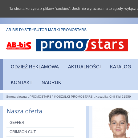
Ta strona korzysta z plików "cookies". Jeśli nie wyrażasz na to zgody, wyłąc
AB-BIS DYSTRYBUTOR MARKI PROMOSTARS
ODZIEŻ REKLAMOWA
AKTUALNOŚCI
KATALOG
KONTAKT
NADRUK
Strona główna
\
PROMOSTARS
\
KOSZULKI PROMOSTARS
\
Koszulka Chill Kid 21559
GEFFER
CRIMSON CUT