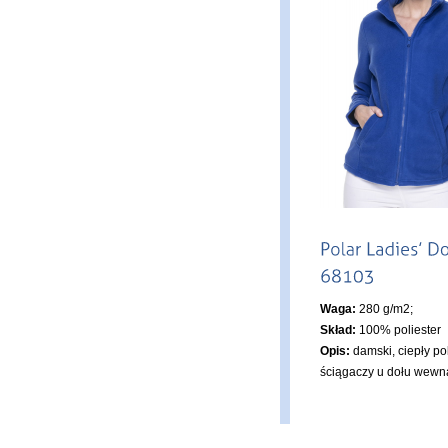
Waga:
280 g/m2;
Skład:
100% poliester
Opis:
damski, ciepły po
ściągaczy u dołu wewn