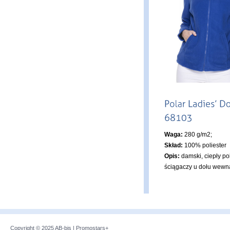
Waga:
280 g/m2;
Skład:
100% poliester
Opis:
damski, ciepły po
ściągaczy u dołu wewn
Copyright © 2025
AB-bis
|
Promostars+