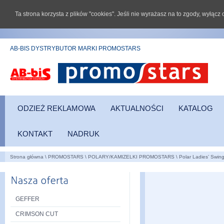
Ta strona korzysta z plików "cookies". Jeśli nie wyrażasz na to zgody, wyłąc
AB-BIS DYSTRYBUTOR MARKI PROMOSTARS
ODZIEŻ REKLAMOWA
AKTUALNOŚCI
KATALOG
KONTAKT
NADRUK
Strona główna
\
PROMOSTARS
\
POLARY/KAMIZELKI PROMOSTARS
\
Polar Ladies’ Swin
GEFFER
CRIMSON CUT