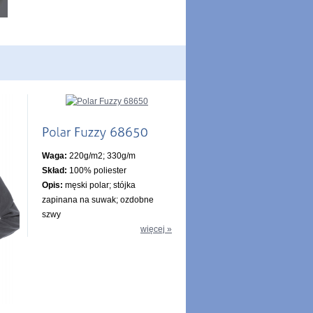
Waga:
220g/m2; 330g/m
Skład:
100% poliester
Opis:
męski polar; stójka
zapinana na suwak; ozdobne
szwy
więcej »