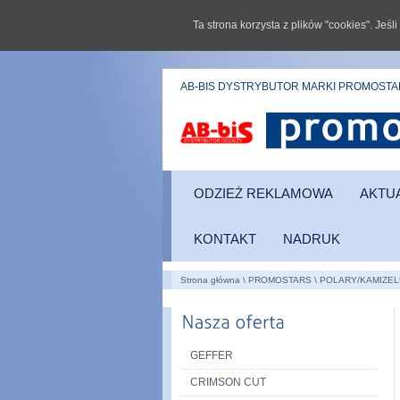
Ta strona korzysta z plików "cookies". Jeś
AB-BIS DYSTRYBUTOR MARKI PROMOST
ODZIEŻ REKLAMOWA
AKTU
KONTAKT
NADRUK
Strona główna
\
PROMOSTARS
\
POLARY/KAMIZEL
GEFFER
CRIMSON CUT