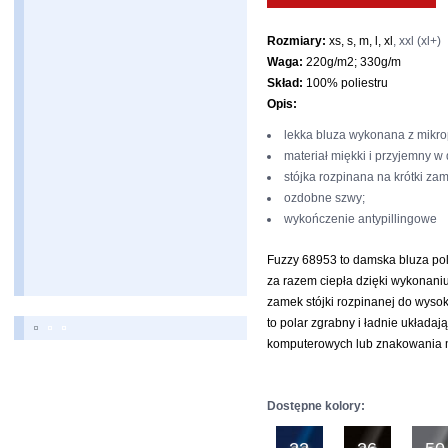
Rozmiary:
xs, s, m, l, xl
, xxl (xl+)
Waga:
220g/m2; 330g/m
Skład:
100% poliestru
Opis:
lekka bluza wykonana z mikro
materiał miękki i przyjemny w 
stójka rozpinana na krótki za
ozdobne szwy;
wykończenie antypillingowe
Fuzzy 68953 to damska bluza pol
za razem ciepła dzięki wykonaniu
zamek stójki rozpinanej do wysokoś
to polar zgrabny i ładnie układa
komputerowych lub znakowania m
Dostępne kolory: