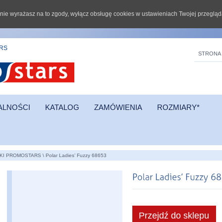
li nie wyrażasz na to zgody, wyłącz obsługę cookies w ustawieniach Twojej przegląd
ARS
STRONA
ALNOŚCI
KATALOG
ZAMÓWIENIA
ROZMIARY*
KI PROMOSTARS
\
Polar Ladies’ Fuzzy 68653
Przejdź do sklepu