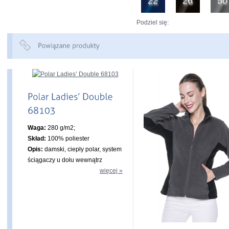
22
26
50
Podziel się:
Waga:
280 g/m2;
Skład:
100% poliester
Opis:
damski, ciepły polar, system
ściągaczy u dołu wewnątrz
więcej »