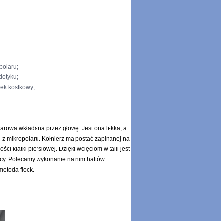
polaru;
dotyku;
mek kostkowy;
arowa wkładana przez głowę. Jest ona lekka, a
 z mikropolaru. Kołnierz ma postać zapinanej na
ci klatki piersiowej. Dzięki wcięciom w talii jest
jący. Polecamy wykonanie na nim haftów
etoda flock.