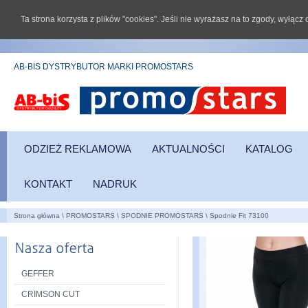
Ta strona korzysta z plików "cookies". Jeśli nie wyrażasz na to zgody, wyłąc
AB-BIS DYSTRYBUTOR MARKI PROMOSTARS
ODZIEŻ REKLAMOWA
AKTUALNOŚCI
KATALOG
KONTAKT
NADRUK
Strona główna
\
PROMOSTARS
\
SPODNIE PROMOSTARS
\
Spodnie Fit 73100
GEFFER
CRIMSON CUT