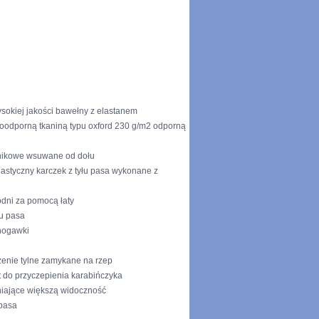
sokiej jakości bawełny z elastanem
oodporną tkaniną typu oxford 230 g/m2 odporną
nikowe wsuwane od dołu
elastyczny karczek z tyłu pasa wykonane z
odni za pomocą łaty
u pasa
 nogawki
zenie tylne zamykane na rzep
 do przyczepienia karabińczyka
iające większą widoczność
pasa