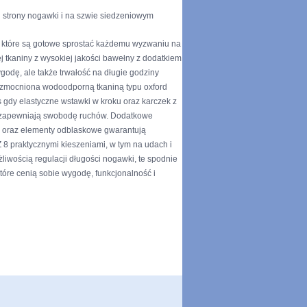
 strony nogawki i na szwie siedzeniowym
 które są gotowe sprostać każdemu wyzwaniu na
j tkaniny z wysokiej jakości bawełny z dodatkiem
ygodę, ale także trwałość na długie godziny
 wzmocniona wodoodporną tkaniną typu oxford
 gdy elastyczne wstawki w kroku oraz karczek z
60 zapewniają swobodę ruchów. Dodatkowe
i oraz elementy odblaskowe gwarantują
 8 praktycznymi kieszeniami, w tym na udach i
liwością regulacji długości nogawki, te spodnie
tóre cenią sobie wygodę, funkcjonalność i