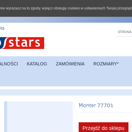
li nie wyrażasz na to zgody, wyłącz obsługę cookies w ustawieniach Twojej przegląd
ARS
STRONA
ALNOŚCI
KATALOG
ZAMÓWIENIA
ROZMIARY*
Przejdź do sklepu