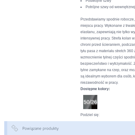
Podwójne szwy
Potrójne szwy od wewnętrznej
Przedstawiamy spodnie robocze,
miejscu pracy. Wykonane z trwałe
elastanu, zapewniają nie tylko w
intensywnej pracy. Strefa kolan
chroni przed ścieraniem, podczas
tyłu pasa z materiału stretch 3
wzmocnienie tylnej części spodn
bezpieczeństwo i wytrzymałość. Z
tylne zamykane na rzep, oraz moż
są idealnym wyborem dla osób, k
niezawodność w pracy.
Dostępne kolory:
50/26
Podziel się: