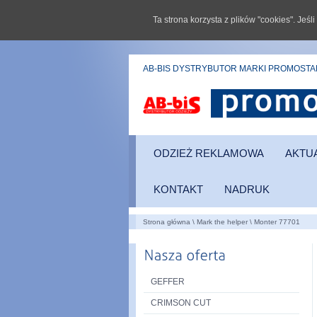
Ta strona korzysta z plików "cookies". Jeś
AB-BIS DYSTRYBUTOR MARKI PROMOST
ODZIEŻ REKLAMOWA
AKTU
NEW
KONTAKT
NADRUK
Strona główna
\
Mark the helper
\
Monter 77701
GEFFER
CRIMSON CUT