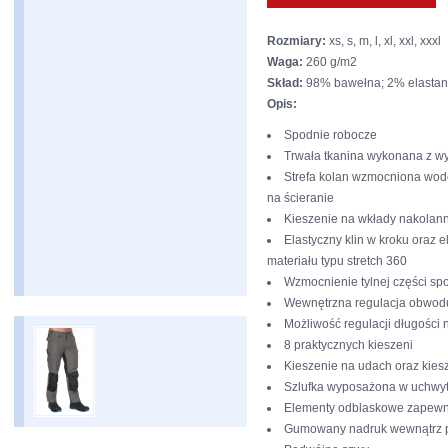
Rozmiary:
xs, s, m, l, xl, xxl, xxxl
Waga:
260 g/m2
Skład:
98% bawełna; 2% elastan
Opis:
Spodnie robocze
Trwała tkanina wykonana z wy
Strefa kolan wzmocniona wod
na ścieranie
Kieszenie na wkłady nakolan
Elastyczny klin w kroku oraz 
materiału typu stretch 360
Wzmocnienie tylnej części sp
Wewnętrzna regulacja obwod
Możliwość regulacji długości
8 praktycznych kieszeni
Kieszenie na udach oraz kies
Szlufka wyposażona w uchwyt
Elementy odblaskowe zapewn
Gumowany nadruk wewnątrz 