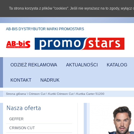
Ta strona korzysta z plików "cookies". Jeśli nie wyrażasz na to zgody, wyłąc
AB-BIS DYSTRYBUTOR MARKI PROMOSTARS
ODZIEŻ REKLAMOWA
AKTUALNOŚCI
KATALOG
KONTAKT
NADRUK
Strona główna
\
Crimson Cut
\
Kurtki Crimson Cut
\
Kurtka Carter 51200
GEFFER
CRIMSON CUT