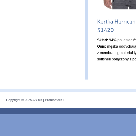
Skład:
94% poliester, 
Opis:
męska oddychają
z membraną; materiał t
softshell połączony z po
Copyright © 2025
AB-bis
|
Promostars+