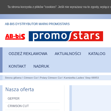
Ta strona korzysta z plików "cookies". Jeśli nie wyrażasz na to zgody, wyłąc
AB-BIS DYSTRYBUTOR MARKI PROMOSTARS
ODZIEŻ REKLAMOWA
AKTUALNOŚCI
KATALOG
KONTAKT
NADRUK
Strona główna
\
Crimson Cut
\
Polary Crimson Cut
\
Kamizelka Ladies’ Step 68953
GEFFER
CRIMSON CUT