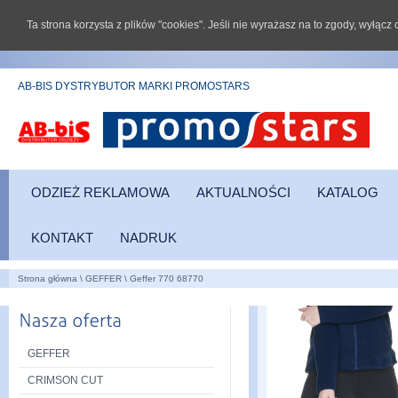
Ta strona korzysta z plików "cookies". Jeśli nie wyrażasz na to zgody, wyłąc
AB-BIS DYSTRYBUTOR MARKI PROMOSTARS
ODZIEŻ REKLAMOWA
AKTUALNOŚCI
KATALOG
KONTAKT
NADRUK
Strona główna
\
GEFFER
\
Geffer 770 68770
GEFFER
CRIMSON CUT